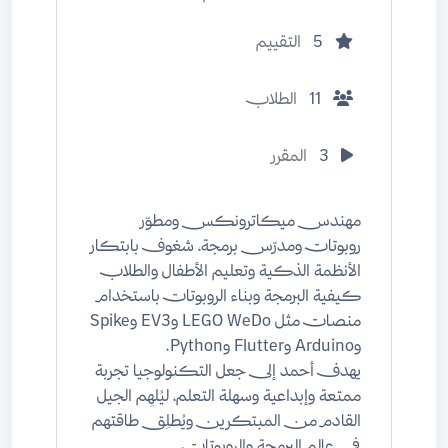
5
التقييم
11
الطلاب
3
المقرر
مهندس ميكاترونكس ومطوّر
روبوتات ومدرّس برمجة، شغوف بابتكار
الأنظمة الذكية وتعليم الأطفال والطلاب
كيفية البرمجة وبناء الروبوتات باستخدام
منصات مثل LEGO WeDo وEV3 وSpike
وArduino وFlutter وPython.
يهدف أحمد إلى جعل التكنولوجيا تجربة
ممتعة وإبداعية وسهلة التعلم، ليُلهِم الجيل
القادم من المبتكرين ويُطلِق طاقتهم
في عالم البرمجة والروبوتات.