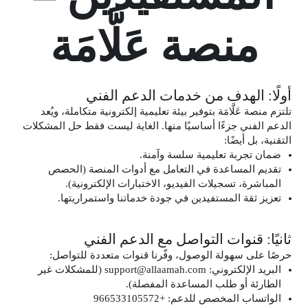
منصة عَلَّامَة
أولًا: الهدف من خدمات الدعم الفني
تلتزم منصة عَلَّامَة بتوفير بيئة تعليمية إلكترونية متكاملة، ويُعد
الدعم الفني جزءًا أساسيًا منها. الغاية ليست فقط حل المشكلات
التقنية، بل أيضًا:
ضمان تجربة تعليمية سلسة وآمنة.
تقديم المساعدة في التعامل مع أدوات المنصة (الحصص
المباشرة، تسجيلات الفيديو، الاختبارات الإلكترونية).
تعزيز ثقة المستفيدين في جودة خدماتنا واستمراريتها.
ثانيًا: قنوات التواصل مع الدعم الفني
حرصًا على سهولة الوصول، وفّرنا قنوات متعددة للتواصل:
البريد الإلكتروني: support@allaamah.com (للمشكلات غير
الطارئة أو طلب المساعدة المفصلة).
الواتساب المخصص للدعم: +966533105572